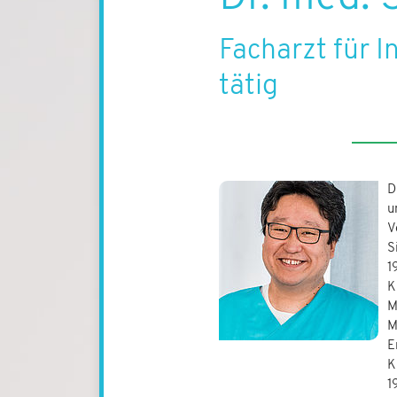
Facharzt für I
tätig
D
u
V
S
1
K
M
M
E
K
1