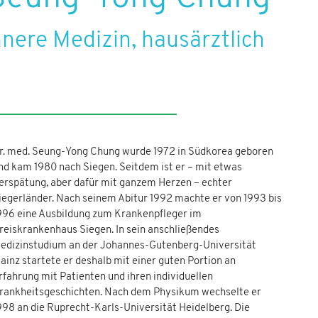
nnere Medizin, hausärztlich
r. med. Seung-Yong Chung wurde 1972 in Südkorea geboren
nd kam 1980 nach Siegen. Seitdem ist er – mit etwas
erspätung, aber dafür mit ganzem Herzen – echter
iegerländer. Nach seinem Abitur 1992 machte er von 1993 bis
996 eine Ausbildung zum Krankenpfleger im
reiskrankenhaus Siegen. In sein anschließendes
edizinstudium an der Johannes-Gutenberg-Universität
ainz startete er deshalb mit einer guten Portion an
rfahrung mit Patienten und ihren individuellen
rankheitsgeschichten. Nach dem Physikum wechselte er
998 an die Ruprecht-Karls-Universität Heidelberg. Die