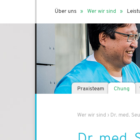
Über uns
Wer wir sind
Leis
Praxisteam
Chung
Wer wir sind
›
Dr. med. S
Dr. med.