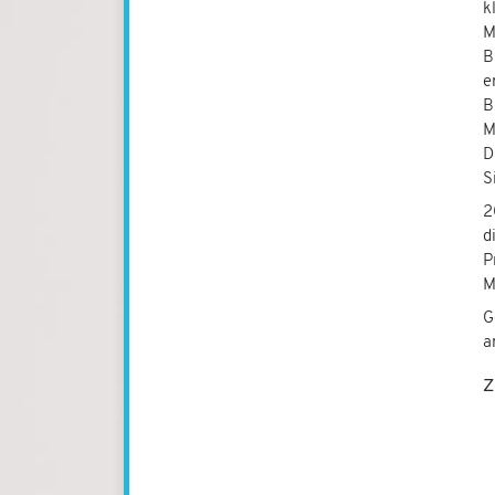
k
M
B
e
B
M
D
S
2
d
P
M
G
a
Z