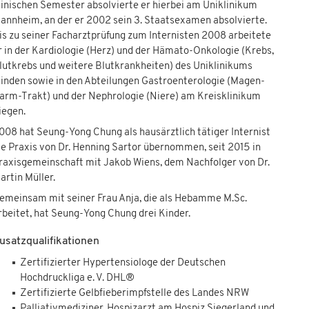
linischen Semester absolvierte er hierbei am Uniklinikum
annheim, an der er 2002 sein 3. Staatsexamen absolvierte.
is zu seiner Facharztprüfung zum Internisten 2008 arbeitete
r in der Kardiologie (Herz) und der Hämato-Onkologie (Krebs,
lutkrebs und weitere Blutkrankheiten) des Uniklinikums
inden sowie in den Abteilungen Gastroenterologie (Magen-
arm-Trakt) und der Nephrologie (Niere) am Kreisklinikum
iegen.
008 hat Seung-Yong Chung als hausärztlich tätiger Internist
ie Praxis von Dr. Henning Sartor übernommen, seit 2015 in
raxisgemeinschaft mit Jakob Wiens, dem Nachfolger von Dr.
artin Müller.
emeinsam mit seiner Frau Anja, die als Hebamme M.Sc.
rbeitet, hat Seung-Yong Chung drei Kinder.
usatzqualifikationen
Zertifizierter Hypertensiologe der Deutschen
Hochdruckliga e. V. DHL®
Zertifizierte Gelbfieberimpfstelle des Landes NRW
Palliativmediziner, Hospizarzt am Hospiz Siegerland und