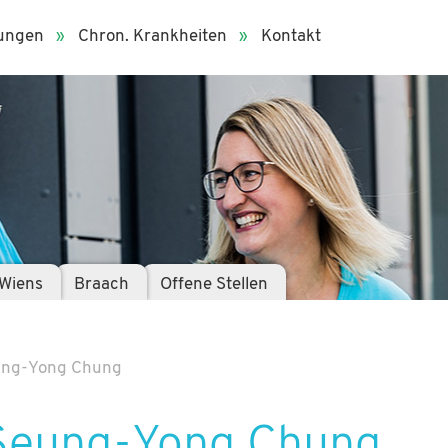
tungen
Chron. Krankheiten
Kontakt
Wiens
Braach
Offene Stellen
eung-Yong Chung
 Seung-Yong Chung